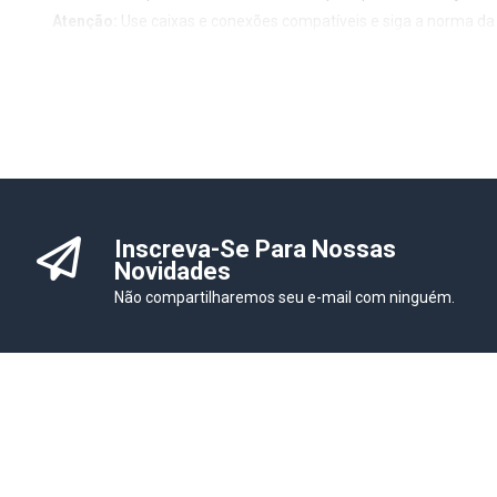
Atenção:
Use caixas e conexões compatíveis e siga a norma da i
Inscreva-Se Para Nossas
Novidades
Não compartilharemos seu e-mail com ninguém.