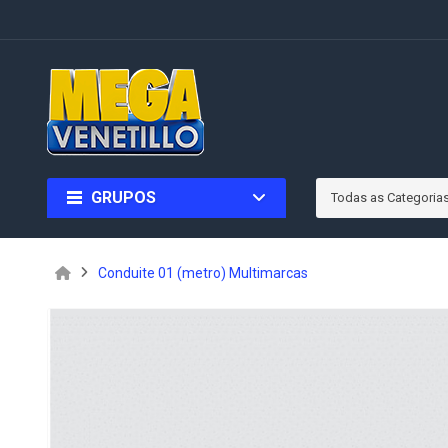
GRUPOS
Todas as Categoria
Conduite 01 (metro) Multimarcas