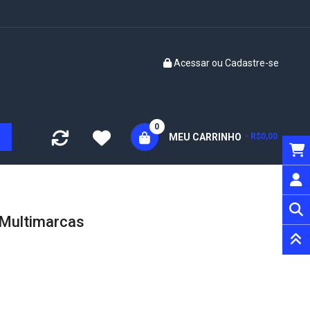
Acessar
ou
Cadastre-se
0
MEU CARRINHO
- R$0,00
 Multimarcas