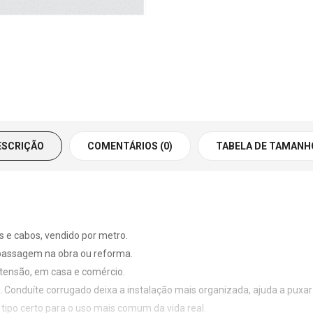
ESCRIÇÃO
COMENTÁRIOS (0)
TABELA DE TAMANH
 e cabos, vendido por metro.
a passagem na obra ou reforma.
 tensão, em casa e comércio.
a. Conduíte corrugado deixa a instalação mais organizada, ajuda a pu
 tipo certo para o uso mais comum da vida real.