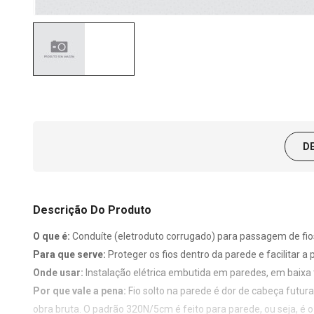
D
Descrição Do Produto
O que é:
Conduíte (eletroduto corrugado) para passagem de fios
Para que serve:
Proteger os fios dentro da parede e facilitar 
Onde usar:
Instalação elétrica embutida em paredes, em baixa
Por que vale a pena:
Fio solto na parede é dor de cabeça futur
obra bruta. O padrão 320N/5cm é feito para parede, ou seja, é o