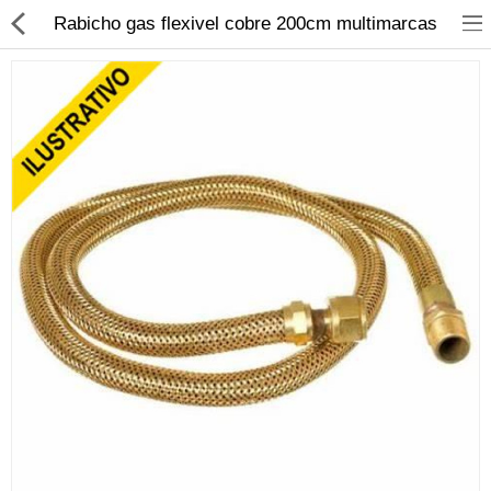
Rabicho gas flexivel cobre 200cm multimarcas
Material Elétrico
Material Hidráulico
Iluminação
Banheiro, Metais e Filtros
Ferramentas
Construção