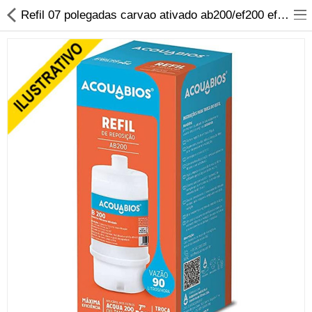
Refil 07 polegadas carvao ativado ab200/ef200 ef/1005002 acquabios
Material Elétrico
Material Hidráulico
Iluminação
Banheiro, Metais e Filtros
Ferramentas
Construção