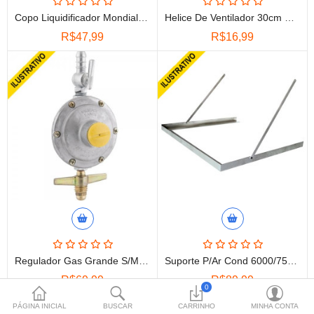
Jardinagem, Camping e
Copo Liquidificador Mondial Line Power Ultramix Crt 639 Mebrasi/mm1709/mm1712
Helice De Ventilador 30cm Faet/mondial 12" 1/2 Lua Nova 1006a Versatil
Praia
R$47,99
R$16,99
Utilidades Domésticas
Eletrodoméstico
Área, Limpeza e Organização
Telefonia e TV
Equipamentos de Cozinha
Moeda
Idiomas
Regulador Gas Grande S/mangueira 506/01 5432-8 Alianca
Suporte P/ar Cond 6000/7500 Btus Aluminio Artmatic/0028 Oure
R$69,99
R$89,99
0
PÁGINA INICIAL
BUSCAR
CARRINHO
MINHA CONTA