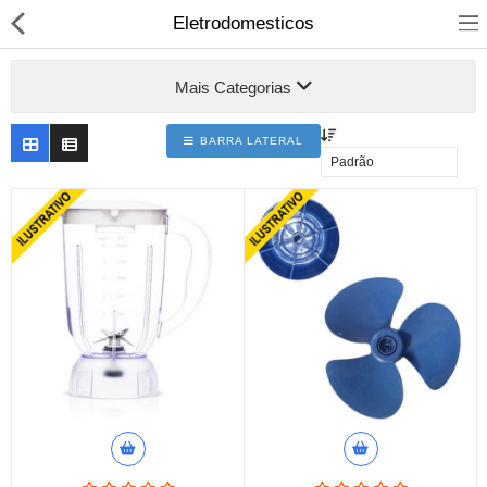
Eletrodomesticos
Mais Categorias
BARRA LATERAL
Material Elétrico
Material Hidráulico
Iluminação
Banheiro, Metais e Filtros
Ferramentas
Construção