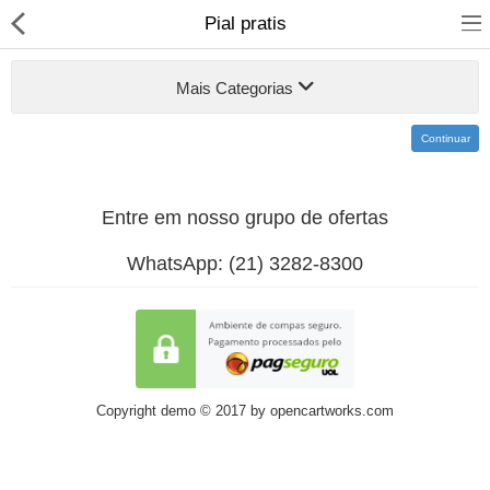
Pial pratis
Mais Categorias
Continuar
Entre em nosso grupo de ofertas
Material Elétrico
WhatsApp: (21) 3282-8300
Material Hidráulico
Iluminação
Banheiro, Metais e Filtros
Copyright demo © 2017 by opencartworks.com
Ferramentas
Construção