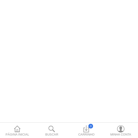
Jardinagem, Camping e
Praia
Utilidades Domésticas
Eletrodoméstico
Área, Limpeza e Organização
Telefonia e TV
Equipamentos de Cozinha
Moeda
Idiomas
0
PÁGINA INICIAL
BUSCAR
CARRINHO
MINHA CONTA